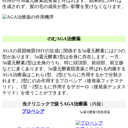
作用から5α還元酵素阻害薬と呼ばれます。結果的にDHTは
生成されず、髪の毛の成長が悪い影響を受けなくなります。
のむAGA治療薬
AGAの原因物質DHTの生成に関係する5α還元酵素には2つの
型があります。5α還元酵素1型は全身に存在します。一方、
5α還元酵素2型は全身のうち、特に頭頂部、前頭部、前立腺
などに多くあります。5α還元酵素阻害薬と呼ばれる内服する
AGA治療薬はこれら1型、2型どちらに作用するかで分類さ
れます。2型にのみ作用するプロペシア（後発薬フィナステ
リド）、1型・2型ともに作用するザガーロ（後発薬デュタス
テリド）を使うことができます。
当クリニックで扱うAGA治療薬
（内服）
プロペシア
5α還元酵素2型阻害薬