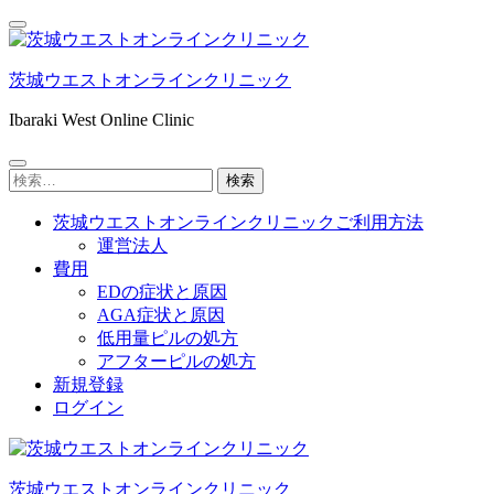
コ
ン
テ
茨城ウエストオンラインクリニック
ン
ツ
Ibaraki West Online Clinic
へ
ス
検
キ
索:
ッ
茨城ウエストオンラインクリニックご利用方法
プ
運営法人
(Enter
費用
を
EDの症状と原因
押
AGA症状と原因
す)
低用量ピルの処方
アフターピルの処方
新規登録
ログイン
茨城ウエストオンラインクリニック