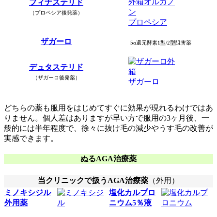
フィナステリド
（プロペシア後発薬）
プロペシア
ザガーロ
5α還元酵素1型/2型阻害薬
デュタステリド
（ザガーロ後発薬）
ザガーロ
どちらの薬も服用をはじめてすぐに効果が現れるわけではあ
りません。個人差はありますが早い方で服用の3ヶ月後、一
般的には半年程度で、徐々に抜け毛の減少やうす毛の改善が
実感できます。
ぬるAGA治療薬
当クリニックで扱うAGA治療薬
（外用）
ミノキシジル
塩化カルプロ
外用薬
ニウム5％液