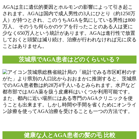
AGAは主に遺伝的要因とホルモンの影響によって引き起こ
されます。AGAは国内で成人男性の3人にひとり（約1250万
人）が持つとされ、このうちAGAを気にしている男性は800
万人、 そのうち何らかのケアを行ったことのある人は更に
少なく650万人という統計があります。AGAは進行性で放置
しておくと頭髪は減り続け、治療が行われなければ元に戻る
ことはありません。
茨城県でAGA患者はどのくらいいる？
総務省統計局の「統計でみる市区町村のす
がた」より県別の人口比からおおまかに推測すると、茨城県
でのAGA患者数は約28万4千人いるとみられます。水戸など
都市部ではAGA薬を扱う皮膚科はいくつか利用可能です。
また、都内に近い場所にはある専門のAGAクリニックを使
うことも出来ます。しかし時間や手間を省くためにオンライ
ン診療を使ってAGA治療を受けることも一つの方法です。
健康な人とAGA患者の髪の毛 比較