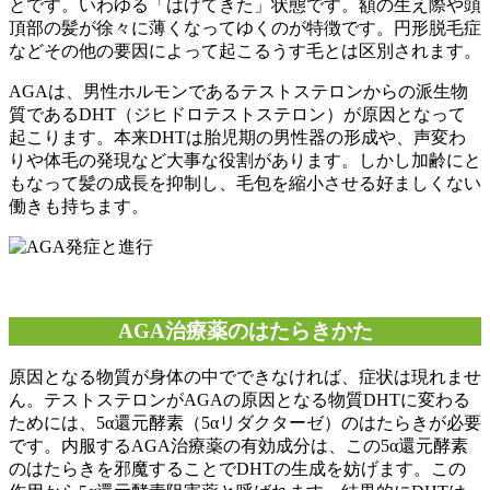
とです。いわゆる「はげてきた」状態です。額の生え際や頭
頂部の髪が徐々に薄くなってゆくのが特徴です。円形脱毛症
などその他の要因によって起こるうす毛とは区別されます。
AGAは、男性ホルモンであるテストステロンからの派生物
質であるDHT（ジヒドロテストステロン）が原因となって
起こります。本来DHTは胎児期の男性器の形成や、声変わ
りや体毛の発現など大事な役割があります。しかし加齢にと
もなって髪の成長を抑制し、毛包を縮小させる好ましくない
働きも持ちます。
AGA治療薬のはたらきかた
原因となる物質が身体の中でできなければ、症状は現れませ
ん。テストステロンがAGAの原因となる物質DHTに変わる
ためには、5α還元酵素（5αリダクターゼ）のはたらきが必要
です。内服するAGA治療薬の有効成分は、この5α還元酵素
のはたらきを邪魔することでDHTの生成を妨げます。この