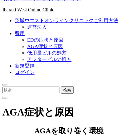
Ibaraki West Online Clinic
茨城ウエストオンラインクリニックご利用方法
運営法人
費用
EDの症状と原因
AGA症状と原因
低用量ピルの処方
アフターピルの処方
新規登録
ログイン
検
索:
AGA症状と原因
AGAを取り巻く環境